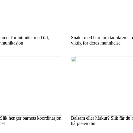
mmer for intimitet med tid,
Snakk med barn om tannkrem – o
mmunikasjon
viktig for deres munnhelse
Slik henger barnets koordinasjon
Balsam eller hårkur? Slik får du 
net
hårpleien din