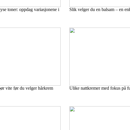
 lyse toner: oppdag variasjonene i
Slik velger du en balsam – en en
r vite før du velger hårkrem
Ulike nattkremer med fokus på f