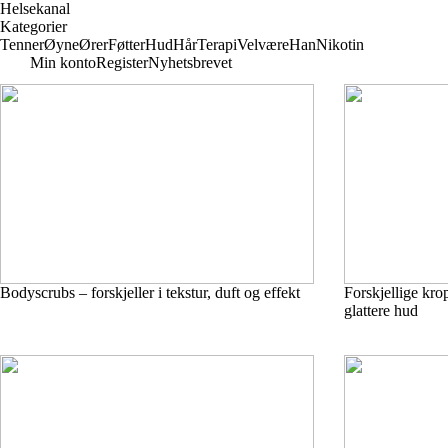
Helsekanal
Kategorier
Tenner
Øyne
Ører
Føtter
Hud
Hår
Terapi
Velvære
Han
Nikotin
Min konto
Register
Nyhetsbrevet
Bodyscrubs – forskjeller i tekstur, duft og effekt
Forskjellige kr
glattere hud