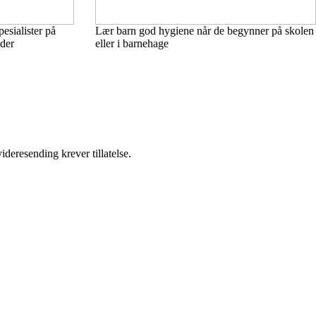
esialister på
Lær barn god hygiene når de begynner på skolen
åder
eller i barnehage
ideresending krever tillatelse.