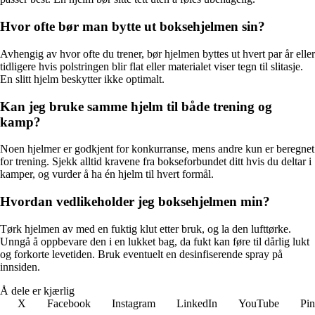
Hvor ofte bør man bytte ut boksehjelmen sin?
Avhengig av hvor ofte du trener, bør hjelmen byttes ut hvert par år eller
tidligere hvis polstringen blir flat eller materialet viser tegn til slitasje.
En slitt hjelm beskytter ikke optimalt.
Kan jeg bruke samme hjelm til både trening og
kamp?
Noen hjelmer er godkjent for konkurranse, mens andre kun er beregnet
for trening. Sjekk alltid kravene fra bokseforbundet ditt hvis du deltar i
kamper, og vurder å ha én hjelm til hvert formål.
Hvordan vedlikeholder jeg boksehjelmen min?
Tørk hjelmen av med en fuktig klut etter bruk, og la den lufttørke.
Unngå å oppbevare den i en lukket bag, da fukt kan føre til dårlig lukt
og forkorte levetiden. Bruk eventuelt en desinfiserende spray på
innsiden.
Å dele er kjærlig
X
Facebook
Instagram
LinkedIn
YouTube
Pin