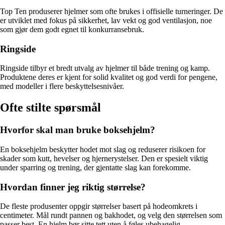
Top Ten produserer hjelmer som ofte brukes i offisielle turneringer. De
er utviklet med fokus på sikkerhet, lav vekt og god ventilasjon, noe
som gjør dem godt egnet til konkurransebruk.
Ringside
Ringside tilbyr et bredt utvalg av hjelmer til både trening og kamp.
Produktene deres er kjent for solid kvalitet og god verdi for pengene,
med modeller i flere beskyttelsesnivåer.
Ofte stilte spørsmål
Hvorfor skal man bruke boksehjelm?
En boksehjelm beskytter hodet mot slag og reduserer risikoen for
skader som kutt, hevelser og hjernerystelser. Den er spesielt viktig
under sparring og trening, der gjentatte slag kan forekomme.
Hvordan finner jeg riktig størrelse?
De fleste produsenter oppgir størrelser basert på hodeomkrets i
centimeter. Mål rundt pannen og bakhodet, og velg den størrelsen som
passer best. En hjelm bør sitte tett uten å føles ubehagelig.