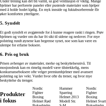
Under trening kan det bli varmt, så god ventilasjon er viktig. Mange
hjelmer har perforerte paneler eller pustende materialer som hjelper
med å holde hodet kjølig. En myk innside og fuktabsorberende fôr
øker komforten ytterligere.
5. Synsfelt
Et godt synsfelt er avgjørende for å kunne reagere raskt i ringen. Prøv
hjelmen og vurder om du har fri sikt til sidene og nedover. For mye
polstring rundt øynene kan begrense synet, noe som kan være en
ulempe for erfarne boksere.
6. Pris og bruk
Prisen avhenger av materialer, merke og beskyttelsesnivå. Til
mosjonsbruk kan en rimelig modell være tilstrekkelig, mens
konkurranseboksere ofte velger premiumhjelmer med avansert
polstring og lav vekt. Vurder hvor ofte du trener, og hvor mye
beskyttelse du trenger.
Nordic
Hammer
Nordic
Fighter
Sparring
Fighter
Produkter
Boxing
Helmet 2013
Boxing
i fokus
Helmet Rød
Modell Str.
Helmet Svart
Boksehjelm
S-M
Boksehjelm