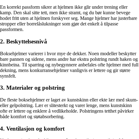
En korrekt passform sikrer at hjelmen ikke glir under trening eller
kamp. Den skal sitte tett, men ikke stramt, og du bør kunne bevege
hodet fritt uten at hjelmen forskyver seg. Mange hjelmer har justerbare
stropper eller borrelåslukninger som gjør det enkelt å tilpasse
passformen.
2. Beskyttelsesnivå
Boksehjelmer varierer i hvor mye de dekker. Noen modeller beskytter
bare pannen og sidene, mens andre har ekstra polstring rundt haken og
kinnbeina. Til sparring og nybegynnere anbefales ofte hjelmer med full
dekning, mens konkurransehjelmer vanligvis er lettere og gir større
synsfelt.
3. Materialer og polstring
De fleste boksehjelmer er laget av kunstskinn eller ekte lær med skum-
eller gelpolstring. Lær er slitesterkt og varer lenge, mens kunstskinn
ofte er lettere og enklere å vedlikeholde. Polstringens tetthet påvirker
både komfort og støtabsorbering.
4. Ventilasjon og komfort