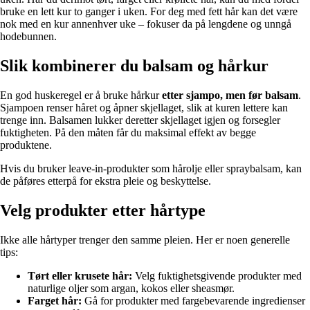
bruke en lett kur to ganger i uken. For deg med fett hår kan det være
nok med en kur annenhver uke – fokuser da på lengdene og unngå
hodebunnen.
Slik kombinerer du balsam og hårkur
En god huskeregel er å bruke hårkur
etter sjampo, men før balsam
.
Sjampoen renser håret og åpner skjellaget, slik at kuren lettere kan
trenge inn. Balsamen lukker deretter skjellaget igjen og forsegler
fuktigheten. På den måten får du maksimal effekt av begge
produktene.
Hvis du bruker leave-in-produkter som hårolje eller spraybalsam, kan
de påføres etterpå for ekstra pleie og beskyttelse.
Velg produkter etter hårtype
Ikke alle hårtyper trenger den samme pleien. Her er noen generelle
tips:
Tørt eller krusete hår:
Velg fuktighetsgivende produkter med
naturlige oljer som argan, kokos eller sheasmør.
Farget hår:
Gå for produkter med fargebevarende ingredienser