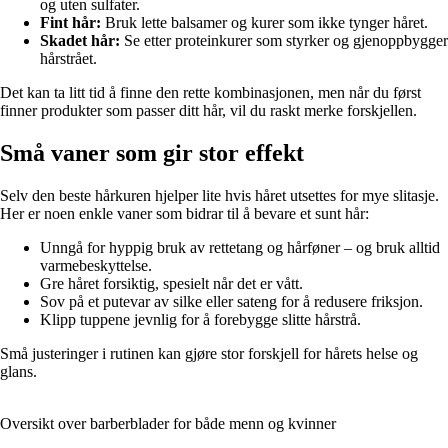
og uten sulfater.
Fint hår:
Bruk lette balsamer og kurer som ikke tynger håret.
Skadet hår:
Se etter proteinkurer som styrker og gjenoppbygger
hårstrået.
Det kan ta litt tid å finne den rette kombinasjonen, men når du først
finner produkter som passer ditt hår, vil du raskt merke forskjellen.
Små vaner som gir stor effekt
Selv den beste hårkuren hjelper lite hvis håret utsettes for mye slitasje.
Her er noen enkle vaner som bidrar til å bevare et sunt hår:
Unngå for hyppig bruk av rettetang og hårføner – og bruk alltid
varmebeskyttelse.
Gre håret forsiktig, spesielt når det er vått.
Sov på et putevar av silke eller sateng for å redusere friksjon.
Klipp tuppene jevnlig for å forebygge slitte hårstrå.
Små justeringer i rutinen kan gjøre stor forskjell for hårets helse og
glans.
Oversikt over barberblader for både menn og kvinner