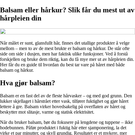
Balsam eller hårkur? Slik får du mest ut av
hårpleien din
Når målet er sunt, glansfullt hår, finnes det utallige produkter å velge
mellom – men to av de mest brukte er balsam og hårkur. De står ofte
side om side i dusjen, men har faktisk ulike funksjoner. Ved å forstå
forskjellen og bruke dem riktig, kan du få mye mer ut av hårpleien din.
Her får du en guide til hvordan du best tar vare på håret med både
balsam og hårkur.
Hva gjør balsam?
Balsam er en fast del av de fleste hårvasker – og med god grunn. Den
lukker skjellaget i hårstrået etter vask, tilfører fuktighet og gjør håret
lettere å gre. Balsam virker hovedsakelig på overflaten av håret og
beskytter mot slitasje, varme og statisk elektrisitet.
Når du bruker balsam, bør du fokusere på lengdene og tuppene – ikke
hodebunnen. Påfør produktet i fuktig hår etter sjamponering, la det
virke et par minutter, og skyll grundig. Resultatet er et mykere, mer