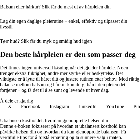
Balsam eller hårkur? Slik får du mest ut av hårpleien din
Lag din egen daglige pleierutine – enkel, effektiv og tilpasset din
livsstil
Tørr hud? Slik får du myk og smidig hud igjen
Den beste hårpleien er den som passer deg
Det finnes ingen universell løsning når det gjelder hårpleie. Noen
trenger ekstra fuktighet, andre mer styrke eller beskyttelse. Det
viktigste er å lytte til håret ditt og justere rutinen etter behov. Med riktig
balanse mellom balsam og hårkur kan du gi håret den pleien det
fortjener – og få det til å se sunt og levende ut hver dag.
Å dele er kjærlig
X
Facebook
Instagram
LinkedIn
YouTube
Pin
Ubalanse i kostholdet: hvordan gjenopprette helsen din
Denne e-boken fokuserer på hvordan et ubalansert kosthold kan
påvirke helsen din og hvordan du kan gjenopprette balansen. Få
verdifulle tips for å forstå ernæring og ta sunnere valg i maten.