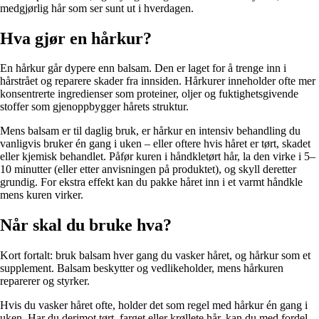
medgjørlig hår som ser sunt ut i hverdagen.
Hva gjør en hårkur?
En hårkur går dypere enn balsam. Den er laget for å trenge inn i
hårstrået og reparere skader fra innsiden. Hårkurer inneholder ofte mer
konsentrerte ingredienser som proteiner, oljer og fuktighetsgivende
stoffer som gjenoppbygger hårets struktur.
Mens balsam er til daglig bruk, er hårkur en intensiv behandling du
vanligvis bruker én gang i uken – eller oftere hvis håret er tørt, skadet
eller kjemisk behandlet. Påfør kuren i håndkletørt hår, la den virke i 5–
10 minutter (eller etter anvisningen på produktet), og skyll deretter
grundig. For ekstra effekt kan du pakke håret inn i et varmt håndkle
mens kuren virker.
Når skal du bruke hva?
Kort fortalt: bruk balsam hver gang du vasker håret, og hårkur som et
supplement. Balsam beskytter og vedlikeholder, mens hårkuren
reparerer og styrker.
Hvis du vasker håret ofte, holder det som regel med hårkur én gang i
uken. Har du derimot tørt, farget eller krøllete hår, kan du med fordel