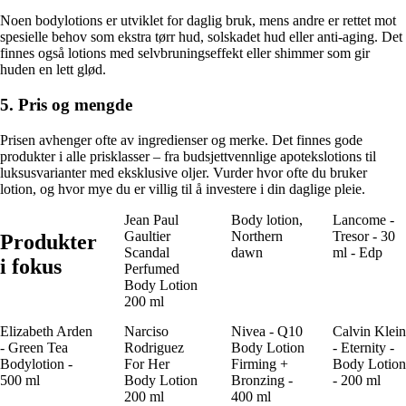
Noen bodylotions er utviklet for daglig bruk, mens andre er rettet mot
spesielle behov som ekstra tørr hud, solskadet hud eller anti-aging. Det
finnes også lotions med selvbruningseffekt eller shimmer som gir
huden en lett glød.
5. Pris og mengde
Prisen avhenger ofte av ingredienser og merke. Det finnes gode
produkter i alle prisklasser – fra budsjettvennlige apotekslotions til
luksusvarianter med eksklusive oljer. Vurder hvor ofte du bruker
lotion, og hvor mye du er villig til å investere i din daglige pleie.
Jean Paul
Body lotion,
Lancome -
Gaultier
Northern
Tresor - 30
Produkter
Scandal
dawn
ml - Edp
i fokus
Perfumed
Body Lotion
200 ml
Elizabeth Arden
Narciso
Nivea - Q10
Calvin Klein
- Green Tea
Rodriguez
Body Lotion
- Eternity -
Bodylotion -
For Her
Firming +
Body Lotion
500 ml
Body Lotion
Bronzing -
- 200 ml
200 ml
400 ml