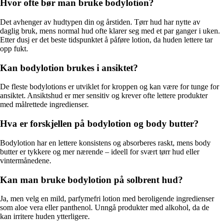
Hvor ofte bør man bruke bodylotion?
Det avhenger av hudtypen din og årstiden. Tørr hud har nytte av
daglig bruk, mens normal hud ofte klarer seg med et par ganger i uken.
Etter dusj er det beste tidspunktet å påføre lotion, da huden lettere tar
opp fukt.
Kan bodylotion brukes i ansiktet?
De fleste bodylotions er utviklet for kroppen og kan være for tunge for
ansiktet. Ansiktshud er mer sensitiv og krever ofte lettere produkter
med målrettede ingredienser.
Hva er forskjellen på bodylotion og body butter?
Bodylotion har en lettere konsistens og absorberes raskt, mens body
butter er tykkere og mer nærende – ideell for svært tørr hud eller
vintermånedene.
Kan man bruke bodylotion på solbrent hud?
Ja, men velg en mild, parfymefri lotion med beroligende ingredienser
som aloe vera eller panthenol. Unngå produkter med alkohol, da de
kan irritere huden ytterligere.