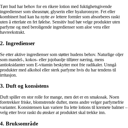
Tørr hud har behov for en rikere lotion med fuktighetsgivende
ingredienser som sheasmør, glyserin eller hyaluronsyre. Fet eller
kombinert hud kan ha nytte av lettere formler som absorberes raskt
uten å etterlate en fet følelse. Sensitiv hud bør velge produkter uten
parfyme og med beroligende ingredienser som aloe vera eller
havreekstrakt.
2. Ingredienser
Se etter aktive ingredienser som støtter hudens behov. Naturlige oljer
som mandel-, kokos- eller jojobaolje tilfører næring, mens
antioksidanter som E-vitamin beskytter mot frie radikaler. Unngå
produkter med alkohol eller sterk parfyme hvis du har tendens til
irritasjon.
3. Duft og konsistens
Duft spiller en stor rolle for mange, men det er en smakssak. Noen
foretrekker friske, blomstrende dufter, mens andre velger parfymefrie
varianter. Konsistensen kan variere fra lette lotions til kremete balmer –
velg etter hvor raskt du ønsker at produktet skal trekke inn.
4. Bruksområde