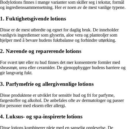
Bodylotions finnes i mange varianter som skiller seg i tekstur, formål
og ingredienssammensetning. Her er noen av de mest vanlige typene.
1. Fuktighetsgivende lotions
Disse er de mest utbredte og egnet for daglig bruk. De inneholder
vanligvis ingredienser som glyserin, aloe vera og planteoljer som
hjelper med å bevare hudens fuktbalanse og forhindre uttørking.
2. Nærende og reparerende lotions
For svært tørr eller ru hud finnes det mer konsentrerte formler med
sheasmør, urea eller ceramider. De gjenoppbygger hudens barriere og
gir langvarig fukt.
3. Parfymefrie og allergivennlige lotions
Disse produktene er utviklet for sensitiv hud og fri for parfyme,
fargestoffer og alkohol. De anbefales ofte av dermatologer og passer
for personer med eksem eller allergi.
4. Luksus- og spa-inspirerte lotions
Disse lotions kombinerer pleie med en sanselig opplevelse. De