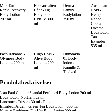
MineTan -
Badeanstalten
Derma -
Australian
Rapid Recovery
Hånd- Og
Family
Gold -
Body Lotion -
Bodylotion
Bodylotion -
Hemp
207 ml
Hvit Te 300
350 ml
Nation
ml
Cocoa
Dreams
Bodylotion
Tan
Extender -
535 ml
Paco Rabanne -
Hugo Boss -
Humdakin
Olympea Body
Alive Body
01 Body
Lotion - 200 ml
Lotion - 200
lotion -
ml
Kamille &
Tindved
Produktbeskrivelser
Jean Paul Gaultier Scandal Perfumed Body Lotion 200 ml
Body lotion, Northern dawn
Lancome - Tresor - 30 ml - Edp
Elizabeth Arden - Green Tea Bodylotion - 500 ml
Narciso Rodriguez For Her Body Lotion 200 ml