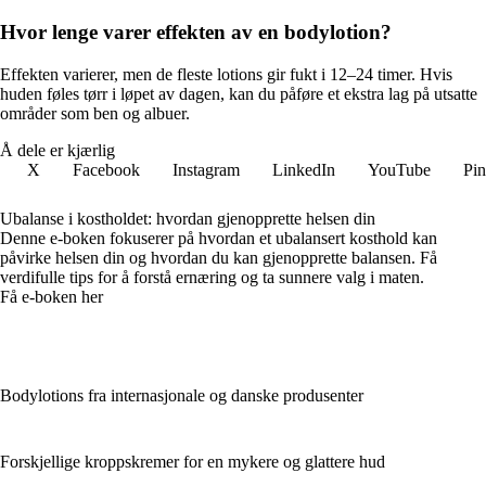
Hvor lenge varer effekten av en bodylotion?
Effekten varierer, men de fleste lotions gir fukt i 12–24 timer. Hvis
huden føles tørr i løpet av dagen, kan du påføre et ekstra lag på utsatte
områder som ben og albuer.
Å dele er kjærlig
X
Facebook
Instagram
LinkedIn
YouTube
Pin
Ubalanse i kostholdet: hvordan gjenopprette helsen din
Denne e-boken fokuserer på hvordan et ubalansert kosthold kan
påvirke helsen din og hvordan du kan gjenopprette balansen. Få
verdifulle tips for å forstå ernæring og ta sunnere valg i maten.
Få e-boken her
Bodylotions fra internasjonale og danske produsenter
Forskjellige kroppskremer for en mykere og glattere hud